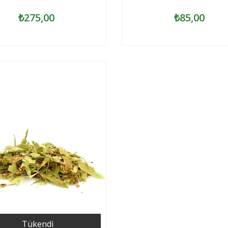
₺275,00
₺85,00
Tükendi