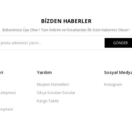
BIZDEN HABERLER
Bültenimize Üye Olun ! Tüm İndirim ve Fırsatlardan İlk Sizin Haberiniz Olsun !
GÖNDER
ri
Yardım
Sosyal Medy
Müşteri Hizmetleri
Instagram
özleşmesi
Sıkça Sorulan Sorular
Kargo Takibi
zleşmesi