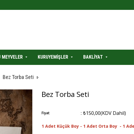
 MEYVELER
KURUYEMİŞLER
BAKLİYAT
Bez Torba Seti
Bez Torba Seti
:
₺150,00
(KDV Dahil)
Fiyat
1 Adet Küçük Boy -
1 Adet Orta Boy -
1 Ad