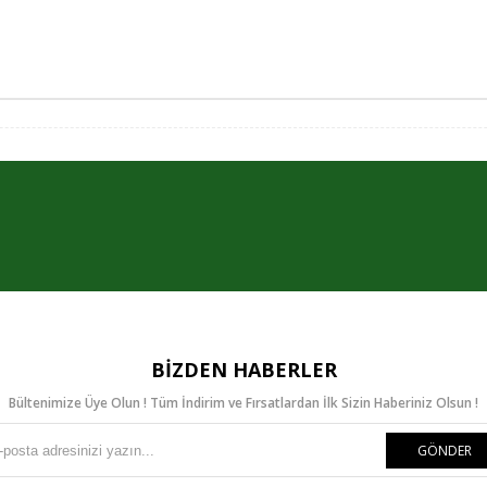
BIZDEN HABERLER
Bültenimize Üye Olun ! Tüm İndirim ve Fırsatlardan İlk Sizin Haberiniz Olsun !
GÖNDER