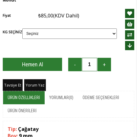
₺85,00
(KDV Dahil)
Fiyat
KG SEÇİNİZ
Tavsiye Et
Yorum Yaz
ÜRÜN ÖZELLIKLERI
YORUMLAR
(0)
ÖDEME SEÇENEKLERI
ÜRÜN ÖNERILERI
Tip:
Çağatay
Boy:
9 mm